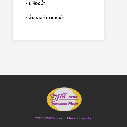
• 1 ห้องน้ำ
• พื้นห้องทำจากหินขัด
วารุณีเพลส Varunee Place Property